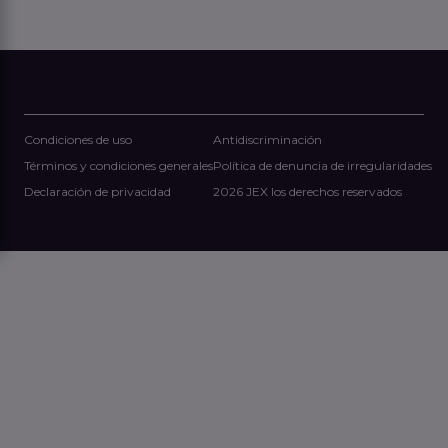
cierre de acuerdos, puedes aportar varios clientes
al mismo tiempo sin carga operativa adicional.
Condiciones de uso
Antidiscriminación
Términos y condiciones generales
Política de denuncia de irregularidades
Declaración de privacidad
2026 JEX los derechos reservados