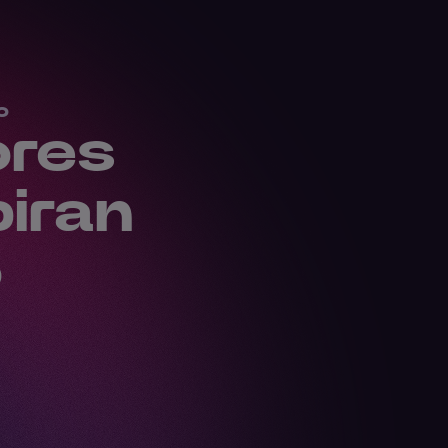
o
ores
iran
o