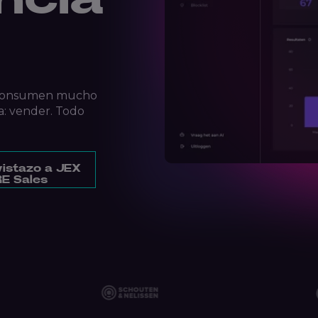
e consumen mucho
a: vender. Todo
vistazo a JEX
E Sales