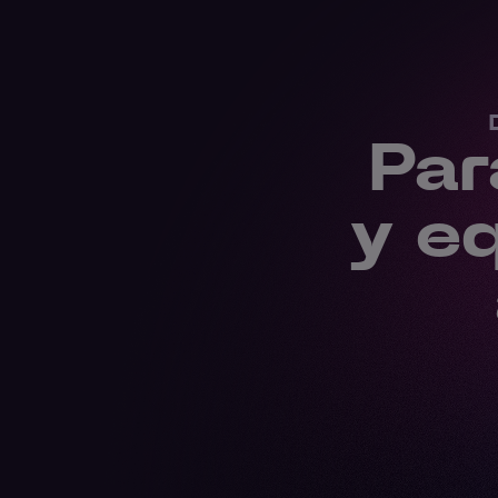
Par
y e