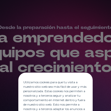
Desde la preparación hasta el seguimient
a emprended
quipos que asp
al crecimient
Utilizamos cookies para que tu visita a
nuestro sitio web sea más fácil de usar y más
personalizada. Estas cookies nos permiten a
nosotros y a terceros seguir y analizar tu
comportamiento en Internet dentro y fuera
de nuestro sitio web. Esto nos permite a
nosotros y a terceros adaptar los anuncios a