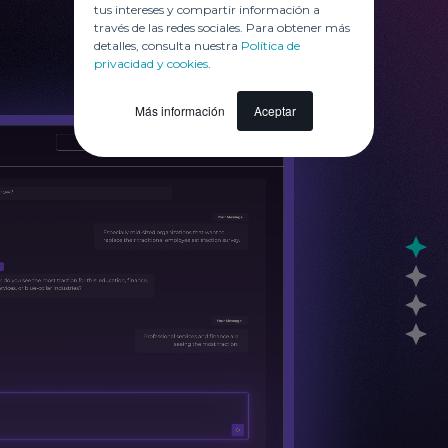
tus intereses y compartir información a
través de las redes sociales. Para obtener más
detalles, consulta nuestra
Política de
privacidad y cookies
.
Más información
Aceptar