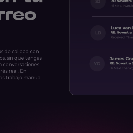
rreo
as de calidad con
os, sin que tengas
n conversaciones
és real. En
os trabajo manual.