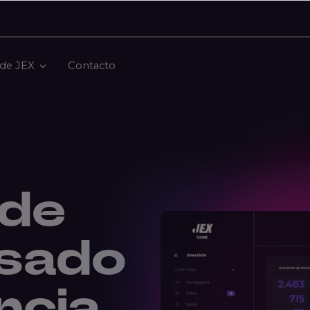
 de JEX
Contacto
 de
asado
ncia