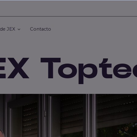
 de JEX
Contacto
EX Topte