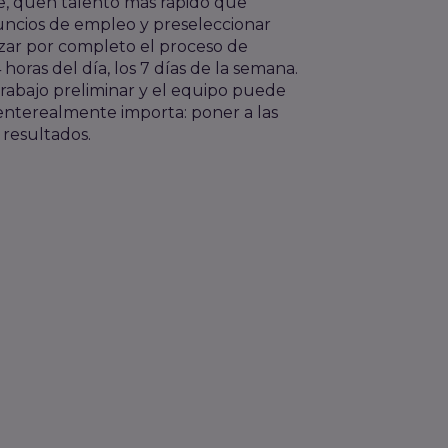
le, que
h talento
más rápido
que
ncios de empleo y preseleccionar
zar por completo el proceso de
4 horas del día, los 7 días de la semana.
rabajo preliminar
y el equipo puede
ente
realmente importa: poner a las
 resultados.